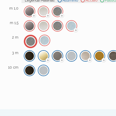
Legenda Materiali:
Alluminio
Acciaio
Plastic
m 1,0
*
*
*
m 1,5
*
2 m
3 m
*
*
*
*
10 cm