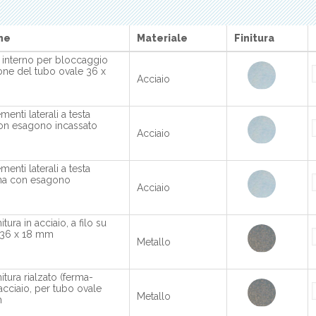
ne
Materiale
Finitura
 interno per bloccaggio
one del tubo ovale 36 x
Acciaio
menti laterali a testa
n esagono incassato
Acciaio
menti laterali a testa
ana con esagono
Acciaio
itura in acciaio, a filo su
 36 x 18 mm
Metallo
itura rialzato (ferma-
 acciaio, per tubo ovale
Metallo
m