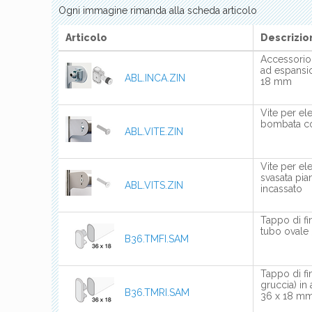
Ogni immagine rimanda alla scheda articolo
Articolo
Descrizio
Accessorio
ad espansi
ABL.INCA.ZIN
18 mm
Vite per ele
bombata co
ABL.VITE.ZIN
Vite per ele
svasata pi
ABL.VITS.ZIN
incassato
Tappo di fin
tubo ovale
B36.TMFI.SAM
Tappo di fin
gruccia) in
B36.TMRI.SAM
36 x 18 m