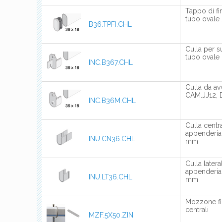
Tappo di fin
tubo ovale
B36.TPFI.CHL
Culla per s
tubo ovale
INC.B367.CHL
Culla da av
CAM.JJ12, 
INC.B36M.CHL
Culla centr
appenderia 
INU.CN36.CHL
mm
Culla later
appenderia 
INU.LT36.CHL
mm
Mozzone fil
centrali
MZF.5X50.ZIN