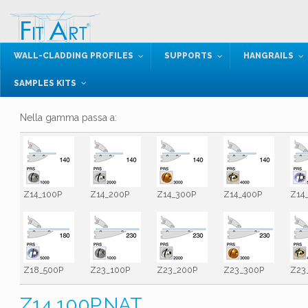
WALL-CLADDING PROFILES
SUPPORTS
HANGRAILS
SAMPLES KITS
Nella gamma passa a:
Z14_100P
Z14_200P
Z14_300P
Z14_400P
Z14
Z18_500P
Z23_100P
Z23_200P
Z23_300P
Z23
Z14.100P.NAT