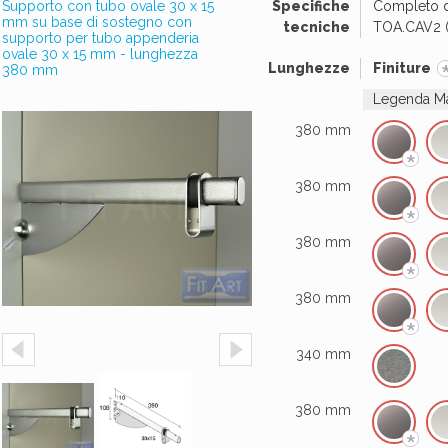
Supporto con tubo ovale 30 x 15
Specifiche
Completo di
mm su base di sostegno con
tecniche
TOA.CAV2 (n
supporto per tubo appenderia
ovale 30 x 15 mm - lunghezza
Lunghezze
Finiture
380 mm
Legenda Mat
380 mm
*
380 mm
*
380 mm
*
380 mm
*
340 mm
380 mm