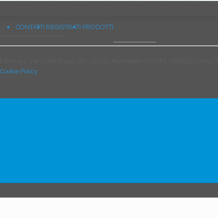
CONTATTI
REGISTRATI
PRODOTTI
Fitart sas, Via Guido Rossa, 20 - 10024 Moncalieri (TO) | P.I. 06363310019 |
Cookie Policy