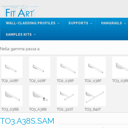
WALL-CLADDING PROFILES
SUPPORTS
HANGRAILS
SAMPLES KITS
Nella gamma passa a:
TO2_028P
TO2_028F
TO2_038P
TO2_038F
TO3_038
TO3_038B
TO3_A38B
TO2_320T
TO3_640T
TO3.A38S.SAM