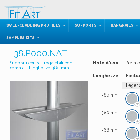
WALL-CLADDING PROFILES
SUPPORTS
HANGRAILS
SAMPLES KITS
L38.P000.NAT
Supporti centrali regolabili con
Note d'uso
Per me
camma - lunghezza 380 mm
Lunghezze
Finitu
Legend
380 mm
*
380 mm
*
368 mm