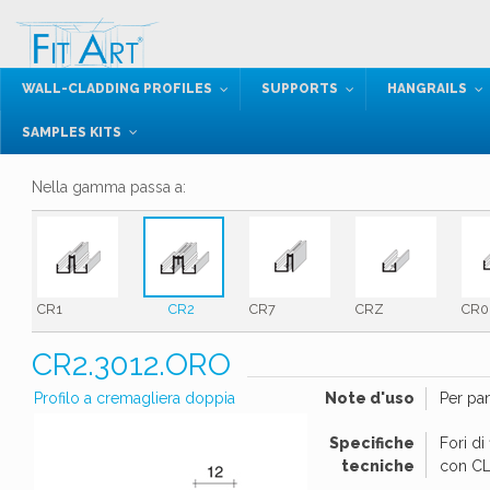
WALL-CLADDING PROFILES
SUPPORTS
HANGRAILS
SAMPLES KITS
Nella gamma passa a:
CR1
CR2
CR7
CRZ
CR0
CR2.3012.ORO
Profilo a cremagliera doppia
Note d'uso
Per pan
Specifiche
Fori d
tecniche
con CL